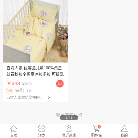
百姓人家 优等品儿童100%桑蚕
丝春秋被全棉夏凉被冬被 可拆洗
￥498
￥699
销量：89
包邮
百姓人家家纺金蚕网旗舰店
我是有底线的
1
/
1
0
首页
分类
附近商家
购物车
我的