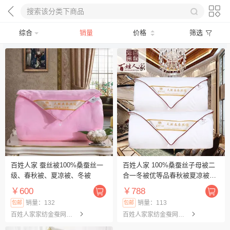
综合
销量
价格
筛选
百姓人家 蚕丝被100%桑蚕丝一
百姓人家 100%桑蚕丝子母被二
级、春秋被、夏凉被、冬被
合一冬被优等品春秋被夏凉被蚕
丝被
￥600
￥788
销量：132
销量：113
包邮
包邮
百姓人家家纺金蚕网旗舰店
百姓人家家纺金蚕网旗舰店