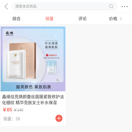
综合
销量
评论
价格
鑫缘炫亮焕颜蚕丝面膜紧致修护淡
化细纹 精华亮肤女士补水保湿
￥65
￥140
销量：26